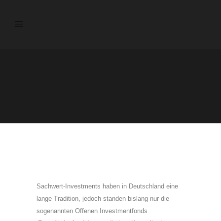
Sachwert-Investments haben in Deutschland eine
lange Tradition, jedoch standen bislang nur die
sogenannten Offenen Investmentfonds