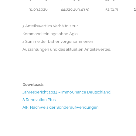
1
31.03.2026
44.620.463,43 €
52,74 %
Anteilswert im Verhältnis zur
3
Kommanditeinlage ohne Agio.
Summe der bisher vorgenommenen
4
Auszahlungen und des aktuellen Anteilswertes.
Downloads
Jahresbericht 2024 – ImmoChance Deutschland
8 Renovation Plus
AIF: Nachweis der Sonderaufwendungen