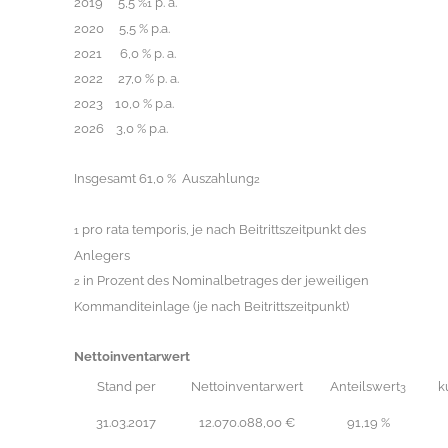
2019 5,5 %
p. a.
1
2020 5,5 % p.a.
2021 6,0 % p. a.
2022 27,0 % p. a.
2023 10,0 % p.a.
2026 3,0 % p.a.
Insgesamt 61,0 % Auszahlung
2
pro rata temporis, je nach Beitrittszeitpunkt des
1
Anlegers
in Prozent des Nominalbetrages der jeweiligen
2
Kommanditeinlage (je nach Beitrittszeitpunkt)
Nettoinventarwert
Stand per
Nettoinventarwert
Anteilswert
k
3
31.03.2017
12.070.088,00 €
91,19 %