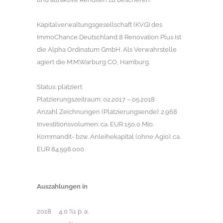
Kapitalverwaltungsgesellschaft (KVG) des
ImmoChance Deutschland 8 Renovation Plus ist
die Alpha Ordinatum GmbH. Als Verwahrstelle
agiert die M.M.Warburg CO, Hamburg.
Status: platziert
Platzierungszeitraum: 02.2017 – 05.2018
Anzahl Zeichnungen (Platzierungsende): 2.968
Investitionsvolumen: ca. EUR 150,0 Mio.
Kommandit- bzw. Anleihekapital (ohne Agio): ca.
EUR 84.598.000
Auszahlungen in
2018 4,0 %
p. a.
1